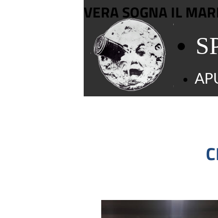
VERA SOGNA IL MAR
S
APU
C