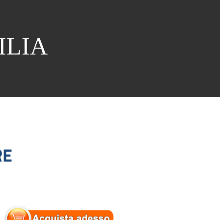
ILIA
RE